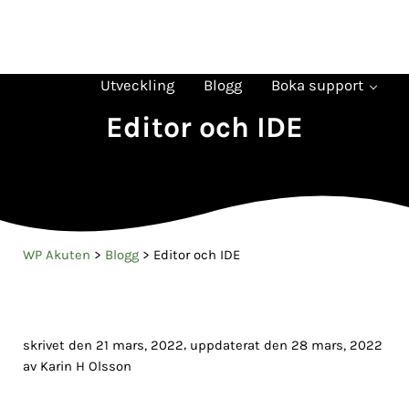
Hoppa till huvudinnehåll
Skip to header right navigation
Skip to site footer
Verktyg
Tips
Felsökning
Plugin
WP Akuten
Ta det lugnt - det ordnar sig
Utveckling
Blogg
Boka support
Editor och IDE
WP Akuten
>
Blogg
>
Editor och IDE
,
skrivet den 21 mars, 2022
uppdaterat den 28 mars, 2022
av
Karin H Olsson