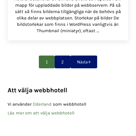
mapp för uppladdade bilder på webbservern. På så
sätt så finns bilderna tillgängliga när de behövs på
olika delar av webbplatsen. Storlekar på bilder De
bildstorlekar som finns i WordPress vanligtvis är:
Thumbnail (miniatyr), oftast …
1
2
Nästa
Sida
Sida
Sidebar
Att välja webbhotell
Vi använder
Oderland
som webbhotell
Läs mer om att välja webbhotell