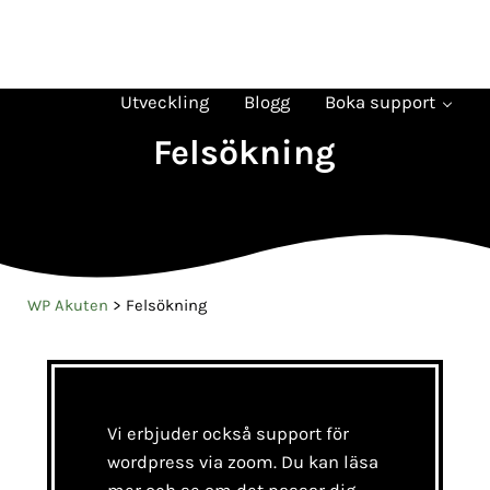
Hoppa till huvudinnehåll
Skip to header right navigation
Skip to site footer
Verktyg
Tips
Felsökning
Plugin
WP Akuten
Ta det lugnt - det ordnar sig
Utveckling
Blogg
Boka support
Felsökning
WP Akuten
>
Felsökning
Vi erbjuder också support för
wordpress via zoom. Du kan läsa