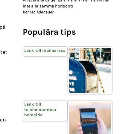
Vi lever alla under samma himmel men vi har
inte alla samma horisont!
Konrad Adenauer
 på
Populära tips
Länk till mailadress
tet
Länk till
telefonnummer
hemsida
 en