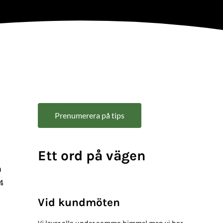
Sidebar
Prenumerera på tips
Ett ord på vägen
å
4
Vid kundmöten