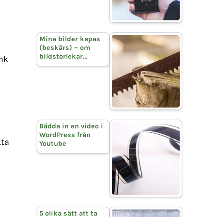
Mina bilder kapas
(beskärs) – om
bildstorlekar…
änk
Bädda in en video i
WordPress från
kta
Youtube
5 olika sätt att ta