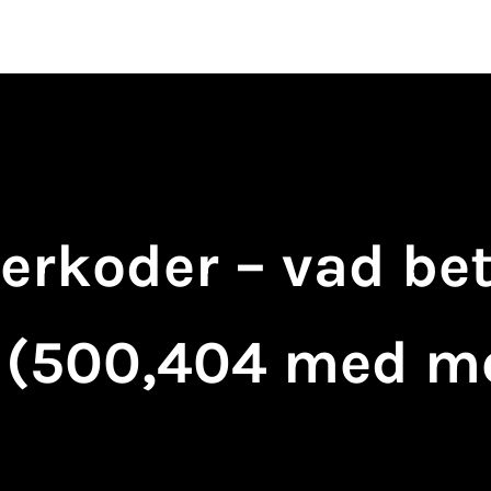
Verktyg
Tips
Felsökning
Plugi
erkoder – vad be
(500,404 med m