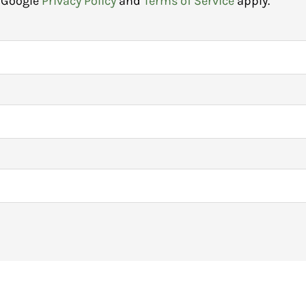
e Google
Privacy Policy
and
Terms of Service
apply.