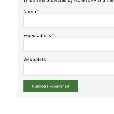
This site is protected by reCAPTCHA and th
Namn
*
E-postadress
*
Webbplats