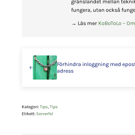
gränslandet mellan tekni
fungera, utan också funge
→ Läs mer
KoBoToLo – Om
Föregående
Förhindra inloggning med epos
adress
Kategori:
Tips
,
Tips
Etikett:
Serverfel
Läsarkommentarer