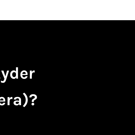
n
Utveckling
Blogg
Boka support
tyder
era)?