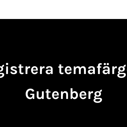
Verktyg
Tips
Felsökning
Plugi
istrera temafärg
Gutenberg