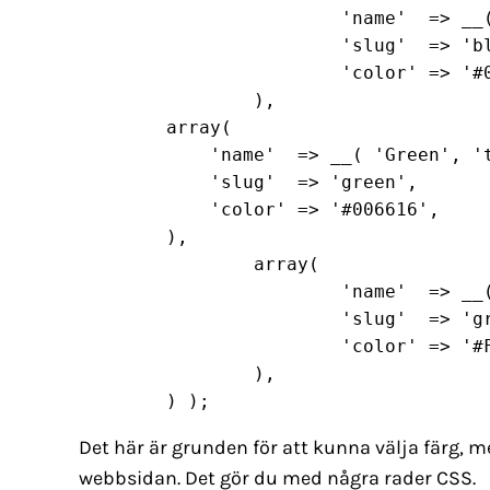
			'name'  => __( 'Blue', 'textdomain' ),

			'slug'  => 'blue',

			'color'	=> '#05306F',

		),

        array(

            'name'  => __( 'Green', 't
            'slug'  => 'green',

            'color' => '#006616',

        ),

		array(

			'name'  => __( 'Grey', 'textdomain' ),

			'slug'  => 'grey',

			'color' => '#FAFAFA',

		),

	) );
Det här är grunden för att kunna välja färg, 
webbsidan. Det gör du med några rader CSS.