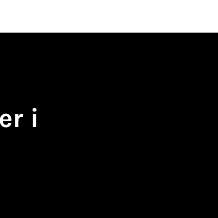
n
Utveckling
Blogg
Boka support
er i