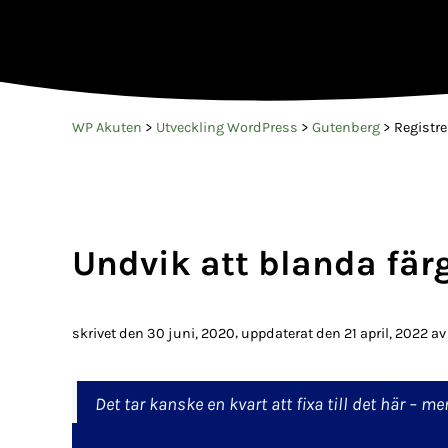
WP Akuten
>
Utveckling WordPress
>
Gutenberg
>
Registre
Undvik att blanda fär
,
skrivet den 30 juni, 2020
uppdaterat den 21 april, 2022
a
Det tar kanske en kvart att fixa till det här – 