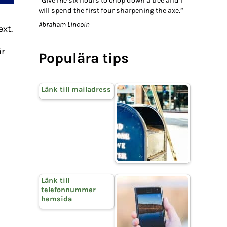
“Give me six hours to chop down a tree and I
will spend the first four sharpening the axe.”
Abraham Lincoln
ext.
är
Populära tips
Länk till mailadress
Länk till
telefonnummer
hemsida