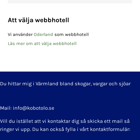
Sidebar
Att välja webbhotell
Vi använder
Oderland
som webbhotell
Läs mer om att välja webbhotell
Du hittar mig i Värmland bland skogar, vargar och sjöar
Mail: info@kobotolo.se
Vill du istället att vi kontaktar dig så skicka ett mail så
ringer vi upp. Du kan också fylla i vårt kontaktformulär: