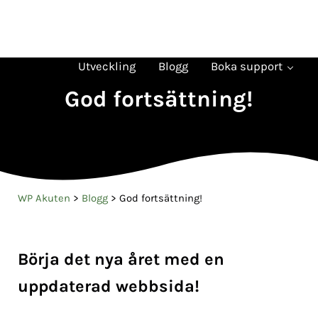
Hoppa till huvudinnehåll
Skip to header right navigation
Skip to site footer
Verktyg
Tips
Felsökning
Plugin
WP Akuten
Ta det lugnt - det ordnar sig
Utveckling
Blogg
Boka support
God fortsättning!
WP Akuten
>
Blogg
>
God fortsättning!
Börja det nya året med en
uppdaterad webbsida!